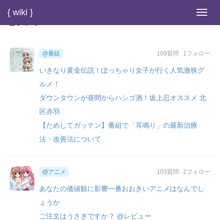
{ wiki }
Toggl
@人気
navig
@番組
109質問
1フォロー
いきなり黄金伝説！ぽっちゃり女子が行く人気激狭グ
ルメ！
ダウンタウンが昼間からハシゴ酒！坂上忍オススメ 北
区赤羽
【ためしてガッテン】番組で「耳鳴り」の最新治療
法・改善法について
@アニメ
103質問
2フォロー
あなたの価値観に影響一番おおきいアニメはなんでし
ょうか
ご注文はうさぎですか？ @レビュー