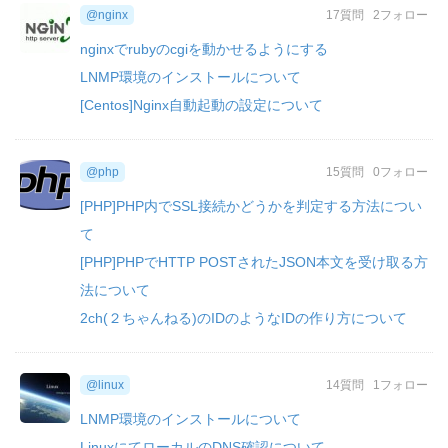
@nginx
17質問
2フォロー
nginxでrubyのcgiを動かせるようにする
LNMP環境のインストールについて
[Centos]Nginx自動起動の設定について
@php
15質問
0フォロー
[PHP]PHP内でSSL接続かどうかを判定する方法につい
て
[PHP]PHPでHTTP POSTされたJSON本文を受け取る方
法について
2ch(２ちゃんねる)のIDのようなIDの作り方について
@linux
14質問
1フォロー
LNMP環境のインストールについて
LinuxにてローカルのDNS確認について