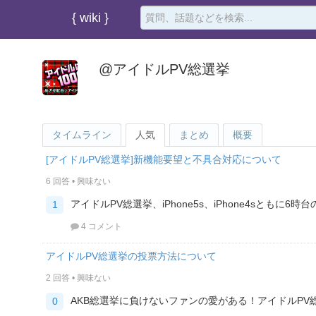
{ wiki }
@アイドルPV総選挙
タイムライン
人気
まとめ
概要
[アイドルPV総選挙]新機能要望と不具合対応について
6 回答
•
興味ない
アイドルPV総選挙、iPhone5s、iPhone4sともに6時
1
4 コメント
アイドルPV総選挙の投票方法について
2 回答
•
興味ない
AKB総選挙に負けないファンの愛がある！アイドルPV
0