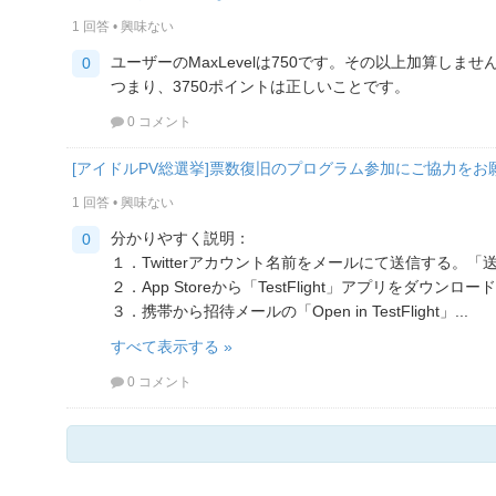
1 回答
•
興味ない
ユーザーのMaxLevelは750です。その以上加算しませ
0
つまり、3750ポイントは正しいことです。
0 コメント
[アイドルPV総選挙]票数復旧のプログラム参加にご協力をお
1 回答
•
興味ない
分かりやすく説明：
0
１．Twitterアカウント名前をメールにて送信する。「
２．App Storeから「TestFlight」アプリをダウンロ
３．携帯から招待メールの「Open in TestFlight」...
すべて表示する »
0 コメント