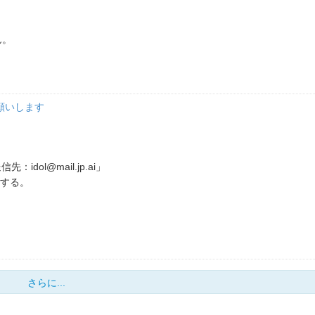
ん。
願いします
送信先：
idol@mail.jp.ai
」
ードする。
さらに...