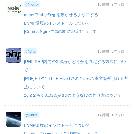
@nginx
17質問
2フォロー
nginxでrubyのcgiを動かせるようにする
LNMP環境のインストールについて
[Centos]Nginx自動起動の設定について
@php
15質問
0フォロー
[PHP]PHP内でSSL接続かどうかを判定する方法につい
て
[PHP]PHPでHTTP POSTされたJSON本文を受け取る方
法について
2ch(２ちゃんねる)のIDのようなIDの作り方について
@linux
14質問
1フォロー
LNMP環境のインストールについて
LinuxにてローカルのDNS確認について