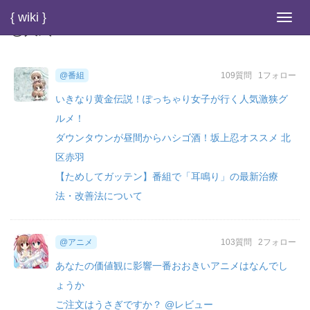
{ wiki }
Toggl
@人気
navig
@番組
109質問
1フォロー
いきなり黄金伝説！ぽっちゃり女子が行く人気激狭グ
ルメ！
ダウンタウンが昼間からハシゴ酒！坂上忍オススメ 北
区赤羽
【ためしてガッテン】番組で「耳鳴り」の最新治療
法・改善法について
@アニメ
103質問
2フォロー
あなたの価値観に影響一番おおきいアニメはなんでし
ょうか
ご注文はうさぎですか？ @レビュー