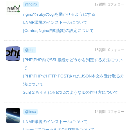
@nginx
17質問
2フォロー
nginxでrubyのcgiを動かせるようにする
LNMP環境のインストールについて
[Centos]Nginx自動起動の設定について
@php
15質問
0フォロー
[PHP]PHP内でSSL接続かどうかを判定する方法につい
て
[PHP]PHPでHTTP POSTされたJSON本文を受け取る方
法について
2ch(２ちゃんねる)のIDのようなIDの作り方について
@linux
14質問
1フォロー
LNMP環境のインストールについて
LinuxにてローカルのDNS確認について