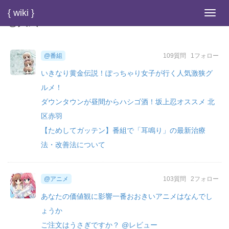
{ wiki }
Toggl
@人気
navig
@番組
109質問
1フォロー
いきなり黄金伝説！ぽっちゃり女子が行く人気激狭グ
ルメ！
ダウンタウンが昼間からハシゴ酒！坂上忍オススメ 北
区赤羽
【ためしてガッテン】番組で「耳鳴り」の最新治療
法・改善法について
@アニメ
103質問
2フォロー
あなたの価値観に影響一番おおきいアニメはなんでし
ょうか
ご注文はうさぎですか？ @レビュー