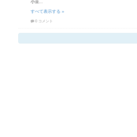
小豆...
すべて表示する »
0 コメント