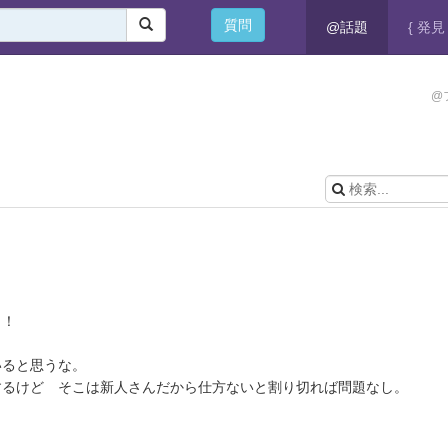
質問
@話題
{ 発見 
@
メ！
いると思うな。
するけど そこは新人さんだから仕方ないと割り切れば問題なし。