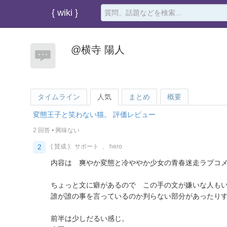
{ wiki }
@横寺 陽人
タイムライン
人気
まとめ
概要
変態王子と笑わない猫。 評価レビュー
2 回答
•
興味ない
2
{ 賛成 }:
サポート
、
hero
内容は 爽やか変態と冷ややか少女の青春迷走ラブコ
ちょっと文に癖があるので この手の文が嫌いな人も
誰が誰の事を言っているのか判らない部分があったり
前半は少しだるい感じ。