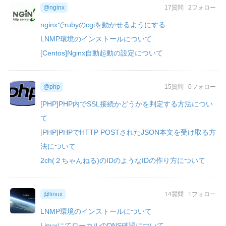
@nginx
17質問
2フォロー
nginxでrubyのcgiを動かせるようにする
LNMP環境のインストールについて
[Centos]Nginx自動起動の設定について
@php
15質問
0フォロー
[PHP]PHP内でSSL接続かどうかを判定する方法につい
て
[PHP]PHPでHTTP POSTされたJSON本文を受け取る方
法について
2ch(２ちゃんねる)のIDのようなIDの作り方について
@linux
14質問
1フォロー
LNMP環境のインストールについて
LinuxにてローカルのDNS確認について