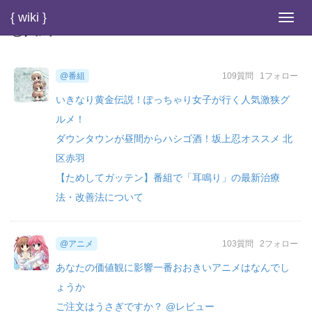
{ wiki }
Toggl
@人気
navig
@番組
109質問
1フォロー
いきなり黄金伝説！ぽっちゃり女子が行く人気激狭グ
ルメ！
ダウンタウンが昼間からハシゴ酒！坂上忍オススメ 北
区赤羽
【ためしてガッテン】番組で「耳鳴り」の最新治療
法・改善法について
@アニメ
103質問
2フォロー
あなたの価値観に影響一番おおきいアニメはなんでし
ょうか
ご注文はうさぎですか？ @レビュー