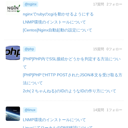
@nginx
17質問
2フォロー
nginxでrubyのcgiを動かせるようにする
LNMP環境のインストールについて
[Centos]Nginx自動起動の設定について
@php
15質問
0フォロー
[PHP]PHP内でSSL接続かどうかを判定する方法につい
て
[PHP]PHPでHTTP POSTされたJSON本文を受け取る方
法について
2ch(２ちゃんねる)のIDのようなIDの作り方について
@linux
14質問
1フォロー
LNMP環境のインストールについて
LinuxにてローカルのDNS確認について