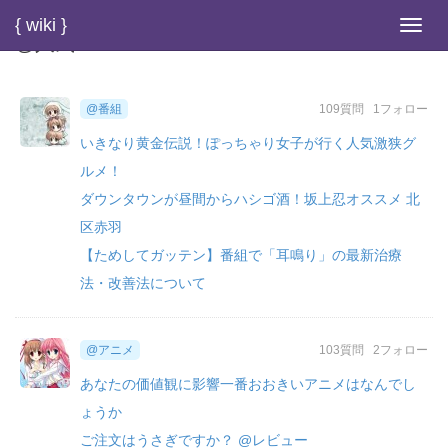
{ wiki }
Toggl
@人気
navig
@番組
109質問
1フォロー
いきなり黄金伝説！ぽっちゃり女子が行く人気激狭グ
ルメ！
ダウンタウンが昼間からハシゴ酒！坂上忍オススメ 北
区赤羽
【ためしてガッテン】番組で「耳鳴り」の最新治療
法・改善法について
@アニメ
103質問
2フォロー
あなたの価値観に影響一番おおきいアニメはなんでし
ょうか
ご注文はうさぎですか？ @レビュー