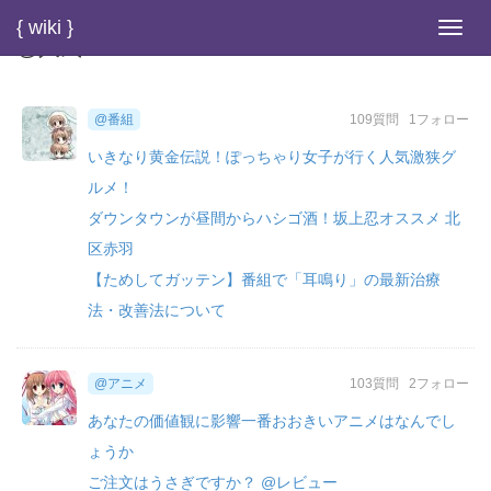
{ wiki }
Toggl
@人気
navig
@番組
109質問
1フォロー
いきなり黄金伝説！ぽっちゃり女子が行く人気激狭グ
ルメ！
ダウンタウンが昼間からハシゴ酒！坂上忍オススメ 北
区赤羽
【ためしてガッテン】番組で「耳鳴り」の最新治療
法・改善法について
@アニメ
103質問
2フォロー
あなたの価値観に影響一番おおきいアニメはなんでし
ょうか
ご注文はうさぎですか？ @レビュー