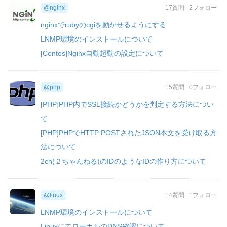
@nginx
17質問
2フォロー
nginxでrubyのcgiを動かせるようにする
LNMP環境のインストールについて
[Centos]Nginx自動起動の設定について
@php
15質問
0フォロー
[PHP]PHP内でSSL接続かどうかを判定する方法につい
て
[PHP]PHPでHTTP POSTされたJSON本文を受け取る方
法について
2ch(２ちゃんねる)のIDのようなIDの作り方について
@linux
14質問
1フォロー
LNMP環境のインストールについて
LinuxにてローカルのDNS確認について