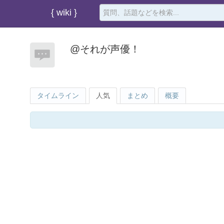
{ wiki }
@それが声優！
タイムライン
人気
まとめ
概要