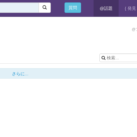
質問
@話題
{ 発見 
@
さらに...